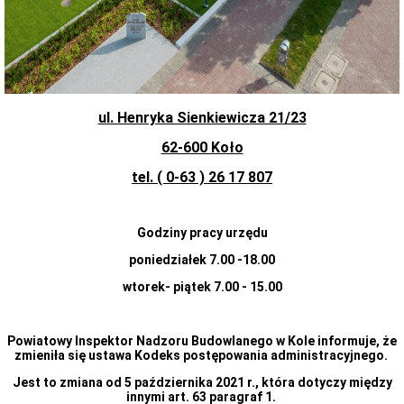
właścicieli
i
zarządców
obiektów
budowlanych
w
związku
z
potencjalnym
ul. Henryka Sienkiewicza 21/23
zagrożeniem
związanycm
62-600 Koło
z
zalegającym
tel. ( 0-63 ) 26 17 807
na
dachach
śniegiem
oraz
Godziny pracy urzędu
potencjalnym
zagrożeniem
poniedziałek 7.00 -18.00
zatruciem
wtorek- piątek 7.00 - 15.00
tlenkiem
węgla
Centralna
Ewidencja
Powiatowy Inspektor Nadzoru Budowlanego w Kole informuje, że
Emisyjności
zmieniła się ustawa Kodeks postępowania administracyjnego.
Budynków
-
Jest to zmiana od 5 października 2021 r., która dotyczy między
informator
innymi art. 63 paragraf 1.