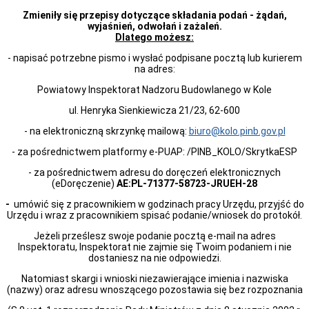
dla
Zmieniły się przepisy dotyczące składania podań - żądań,
właścicieli
wyjaśnień, odwołań i zażaleń.
i
Dlatego możesz:
zarządców.
Komunikat
- napisać potrzebne pismo i wysłać podpisane pocztą lub kurierem
w
na adres:
sprawie
wniosków
Powiatowy Inspektorat Nadzoru Budowlanego w Kole
o
udzielenie
ul. Henryka Sienkiewicza 21/23, 62-600
pozwolenia
- na elektroniczną skrzynkę mailową:
biuro@kolo.pinb.gov.pl
na
użytkowanie
- za pośrednictwem platformy e-PUAP: /PINB_KOLO/SkrytkaESP
KOMUNIKAT
POWIATOWEGO
- za pośrednictwem adresu do doręczeń elektronicznych
INSPEKTORA
(eDoręczenie)
AE:PL-71377-58723-JRUEH-28
NADZORU
-
BUDOWLANEGO
umówić się z pracownikiem w godzinach pracy Urzędu, przyjść do
Urzędu i wraz z pracownikiem spisać podanie/wniosek do protokół.
W
KOLE
Jeżeli prześlesz swoje podanie pocztą e-mail na adres
DOTYCZĄCY
Inspektoratu, Inspektorat nie zajmie się Twoim podaniem i nie
ORGANIZACJI
dostaniesz na nie odpowiedzi.
PRACY
W
Natomiast skargi i wnioski niezawierające imienia i nazwiska
ZWIĄZKU
(nazwy) oraz adresu wnoszącego pozostawia się bez rozpoznania
Z
ZAGROŻENIEM