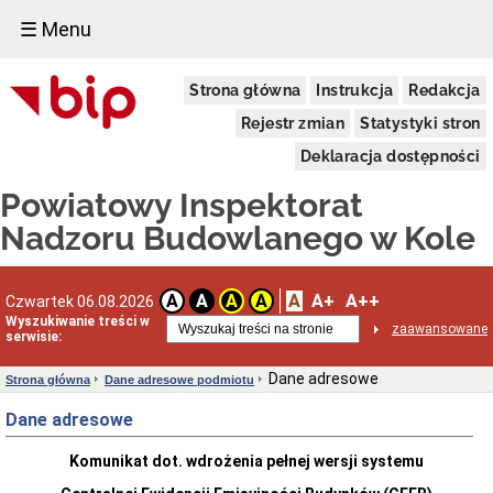
☰ Menu
Cyfrowa
Strona główna
Instrukcja
Redakcja
książka
obiektu
Rejestr zmian
Statystyki stron
budowlanego
(c-
Deklaracja dostępności
KOB)
Cyfrowa
Powiatowy Inspektorat
książka
obiektu
Nadzoru Budowlanego w Kole
budowlanego
(c-
KOB)
A
A+
A++
A
A
A
A
Czwartek 06.08.2026
Elektroniczny
Wyszukiwanie treści w
dziennik
zaawansowane
serwisie:
budowy
(EDB)
Dane adresowe
Strona główna
Dane adresowe podmiotu
Elektroniczny
dziennik
Dane adresowe
budowy
(EDB)
Centralny
Komunikat dot. wdrożenia pełnej wersji systemu
rejestr