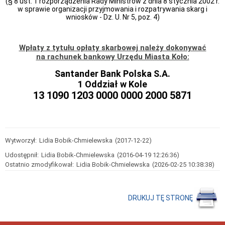
(§ 8 ust. 1 rozporządzenia Rady Ministrów z dnia 8 stycznia 2002 r.
ZAKAŻENIA
w sprawie organizacji przyjmowania i rozpatrywania skarg i
KORONAWIRUSEM
wniosków - Dz. U. Nr 5, poz. 4)
Komunikat
do
właścicieli
Wpłaty z tytułu opłaty skarbowej należy dokonywać
i
zarządców
na rachunek bankowy Urzędu Miasta Koło:
obiektów
budowlanych
Santander Bank Polska S.A.
w
1 Oddział w Kole
związku
13 1090 1203 0000 0000 2000 5871
z
potencjalnym
zagrożeniem
związanycm
z
zalegającym
Wytworzył:
Lidia Bobik-Chmielewska
(2017-12-22)
na
dachach
Udostępnił:
Lidia Bobik-Chmielewska
(2016-04-19 12:26:36)
śniegiem
Ostatnio zmodyfikował:
Lidia Bobik-Chmielewska
(2026-02-25 10:38:38)
Komunikat
do
właścicieli
i
DRUKUJ TĘ STRONĘ
zarządców
budynków
związku