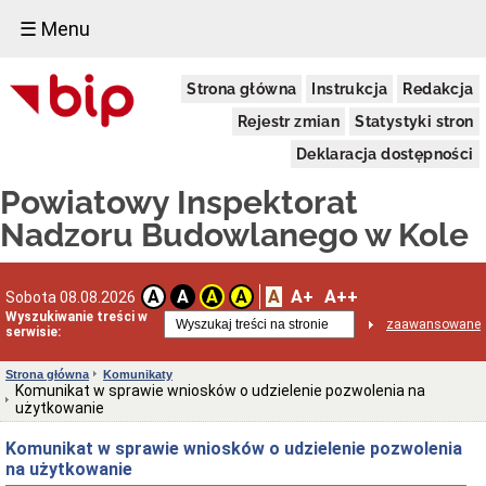
☰ Menu
Cyfrowa
Strona główna
Instrukcja
Redakcja
książka
obiektu
Rejestr zmian
Statystyki stron
budowlanego
(c-
Deklaracja dostępności
KOB)
Cyfrowa
Powiatowy Inspektorat
książka
obiektu
Nadzoru Budowlanego w Kole
budowlanego
(c-
KOB)
A
A+
A++
A
A
A
A
Sobota 08.08.2026
Elektroniczny
Wyszukiwanie treści w
dziennik
zaawansowane
serwisie:
budowy
(EDB)
Strona główna
Komunikaty
Elektroniczny
Komunikat w sprawie wniosków o udzielenie pozwolenia na
dziennik
użytkowanie
budowy
(EDB)
Komunikat w sprawie wniosków o udzielenie pozwolenia
Centralny
na użytkowanie
rejestr