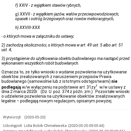
właścicieli
i
f) XXIV - z wyjątkiem stawów rybnych,
zarządców
g) XXVII - z wyjątkiem jazów, wałów przeciwpowodziowych,
obiektów
opasek i ostróg brzegowych oraz rowów melioracyjnych,
budowlanych
w
h) XXVIII-XXX
związku
z
- o których mowa w załączniku do ustawy;
potencjalnym
zagrożeniem
2) zachodzą okoliczności, o których mowa w art. 49 ust. 5 albo art. 51
związanycm
ust. 4;
z
zalegającym
3) przystąpienie do użytkowania obiektu budowlanego ma nastąpić przed
na
wykonaniem wszystkich robót budowlanych.
dachach
śniegiem
Oznacza to, ze tylko wnioski o wydanie pozwolenia na użytkowanie
oraz
obiektów zrealizowanych z naruszeniem przepisów Prawa
potencjalnym
budowlanego (samowolnie lub z istotnymi odstępstwami)
nie
zagrożeniem
1
podlegają
w/w wyłączeniu na podstawie art. 31zy
w/w ustawy z
zatruciem
dnia 2 marca 2020r. (Dz. U. poz. 374 z późn. zm.) . Pozostałe wnioski
tlenkiem
o udzielenie pozwolenia na użytkowanie obiektów zrealizowanych
węgla
legalnie – podlegają nowym regulacjom, opisanym powyżej.
Centralna
Ewidencja
Emisyjności
Wytworzył:
(2020-05-20)
Budynków
-
Udostępnił:
Lidia Bobik-Chmielewska
(2020-05-20 09:05:44)
informator