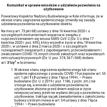
osób
posiadających
Komunikat w sprawie wniosków o udzielenie pozwolenia na
uprawnienia
użytkowanie
budowlane
(e-
Powiatowy Inspektor Nadzoru Budowlanego w Kole informuje, że w
CRUB)
okresie stanu zagrożenia epidemicznego zmieniły się zasady
udzielania pozwolenia na użytkowanie obiektu.
Centralny
rejestr
Na mocy art. 73 pkt 68) ustawy z dnia 16 kwietnia 2020 r. o
osób
szczególnych instrumentach wsparcia w związku z
posiadających
rozprzestrzenianiem się wirusa SARS-CoV-2 (Dz. U z dnia 17
uprawnienia
kwietnia 2020 r. poz. 695), który wszedł w życie w dniu 18 kwietnia
budowlane
2020 r.; w ustawie z dnia 2 marca 2020 r. o szczególnych
(e-
rozwiązaniach związanych z zapobieganiem, przeciwdziałaniem i
CRUB)
zwalczaniem COVID-19, innych chorób zakaźnych oraz wywołanych
Komunikaty
nimi sytuacji kryzysowych (Dz. U. poz. 374, 567 i 568) dodano
1
art.
31zy
w brzmieniu:
Komunikat
w
W okresie stanu zagrożenia epidemicznego lub stanu
sprawie
epidemii ogłoszonego z powodu COVID-19 przepisów art. 55
Informacji
ust. 1 pkt
1 i 3
ustawy z dnia 7 lipca 1994 r. – Prawo
osoby
budowlane (Dz. U. z 2019 r. poz. 1186, z późn. zm.) nie
posiadającej
stosuje się, a wnioski o udzielenie pozwolenia na
odpowiednie
użytkowanie złożone przed dniem wejścia w życie
uprawnienia
niniejszej ustawy, jeżeli nie wydano decyzji o pozwoleniu na
zawodowe
użytkowanie, traktuje się jak zawiadomienie o zakończeniu
w
budowy o którym mowa w art. 54 ustawy z dnia 7 lipca
dziedzinie
1994 r. – Prawo budowlane.
geodezji