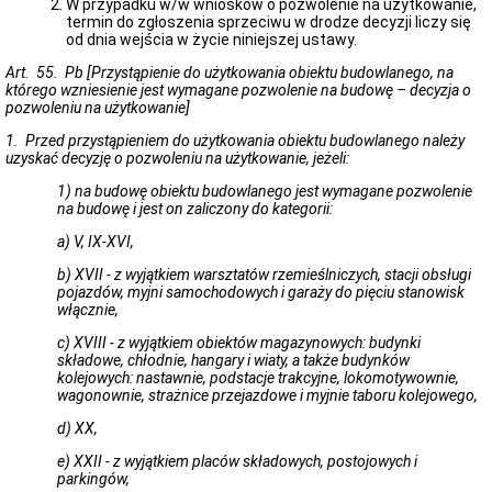
W przypadku w/w wniosków o pozwolenie na użytkowanie,
i
termin do zgłoszenia sprzeciwu w drodze decyzji liczy się
kartografii
od dnia wejścia w życie niniejszej ustawy.
o
zgodności
Art. 55. Pb [Przystąpienie do użytkowania obiektu budowlanego, na
usytuowania
którego wzniesienie jest wymagane pozwolenie na budowę – decyzja o
obiektu
pozwoleniu na użytkowanie]
budowlanego
z
1. Przed przystąpieniem do użytkowania obiektu budowlanego należy
projektem
uzyskać decyzję o pozwoleniu na użytkowanie, jeżeli:
zagospodarowania
działki
1) na budowę obiektu budowlanego jest wymagane pozwolenie
na budowę i jest on zaliczony do kategorii:
Portal
e-
a) V, IX-XVI,
Budownictwo
Komunikat
b) XVII - z wyjątkiem warsztatów rzemieślniczych, stacji obsługi
dot.
pojazdów, myjni samochodowych i garaży do pięciu stanowisk
CEEB
włącznie,
i
c) XVIII - z wyjątkiem obiektów magazynowych: budynki
wprowadzenia
składowe, chłodnie, hangary i wiaty, a także budynków
e-
kolejowych: nastawnie, podstacje trakcyjne, lokomotywownie,
protokołów
wagonownie, strażnice przejazdowe i myjnie taboru kolejowego,
przeglądu
przewodów
d) XX,
kominowych
Komunikat
e) XXII - z wyjątkiem placów składowych, postojowych i
do
parkingów,