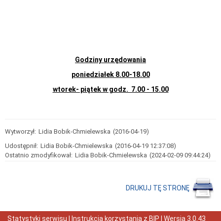
osób
posiadających
uprawnienia
budowlane
(e-
CRUB)
Centralny
Godziny urzędowania
rejestr
osób
poniedziałek 8.00-18.00
posiadających
uprawnienia
wtorek- piątek w godz. 7.00 - 15.00
budowlane
(e-
CRUB)
Komunikaty
Komunikat
Wytworzył:
Lidia Bobik-Chmielewska
(2016-04-19)
w
Udostępnił:
sprawie
Lidia Bobik-Chmielewska
(2016-04-19 12:37:08)
Informacji
Ostatnio zmodyfikował:
Lidia Bobik-Chmielewska
(2024-02-09 09:44:24)
osoby
posiadającej
odpowiednie
uprawnienia
DRUKUJ TĘ STRONĘ
zawodowe
w
dziedzinie
geodezji
Statystyki serwisu
|
Instrukcja korzystania z BIP
| Wersja
3.0.43