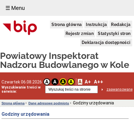
☰ Menu
Cyfrowa
Strona główna
Instrukcja
Redakcja
książka
obiektu
Rejestr zmian
Statystyki stron
budowlanego
(c-
Deklaracja dostępności
KOB)
Cyfrowa
Powiatowy Inspektorat
książka
obiektu
Nadzoru Budowlanego w Kole
budowlanego
(c-
KOB)
A
A+
A++
A
A
A
A
Czwartek 06.08.2026
Elektroniczny
Wyszukiwanie treści w
dziennik
zaawansowane
serwisie:
budowy
(EDB)
Godziny urzędowania
Strona główna
Dane adresowe podmiotu
Elektroniczny
dziennik
Godziny urzędowania
budowy
(EDB)
Centralny
rejestr