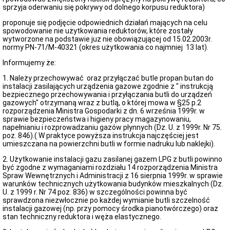
i
sprzyja oderwaniu się pokrywy od dolnego korpusu reduktora)
kartografii
o
proponuje się podjęcie odpowiednich działań mających na celu
zgodności
spowodowanie nie użytkowania reduktorów, które zostały
usytuowania
wytworzone na podstawie juz nie obowiązującej od 15.02.2003r.
obiektu
normy PN-71/M-40321 (okres użytkowania co najmniej 13 lat).
budowlanego
z
Informujemy że:
projektem
1. Należy przechowywać oraz przyłączać butle propan butan do
zagospodarowania
instalacji zasilających urządzenia gazowe zgodnie z " instrukcją
działki
bezpiecznego przechowywania i przyłączania butli do urządzeń
Portal
gazowych" otrzymaną wraz z butlą, o której mowa w §25 p.2
e-
rozporządzenia Ministra Gospodarki z dn. 6 września 1999r. w
Budownictwo
sprawie bezpieczeństwa i higieny pracy magazynowaniu,
napełnianiu i rozprowadzaniu gazów płynnych (Dz. U. z 1999r. Nr 75.
Komunikat
poz. 846).( W praktyce powyższa instrukcja najczęściej jest
dot.
umieszczana na powierzchni butli w formie nadruku lub naklejki).
CEEB
i
2. Użytkowanie instalacji gazu zasilanej gazem LPG z butli powinno
wprowadzenia
być zgodne z wymaganiami rozdziału 14 rozporządzenia Ministra
e-
Spraw Wewnętrznych i Administracji z 16 sierpnia 1999r. w sprawie
protokołów
warunków technicznych użytkowania budynków mieszkalnych (Dz.
przeglądu
U. z 1999 r. Nr 74 poz. 836) w szczególności powinna być
przewodów
sprawdzona niezwłocznie po każdej wymianie butli szczelność
kominowych
instalacji gazowej (np. przy pomocy środka pianotwórczego) oraz
Komunikat
stan techniczny reduktora i węża elastycznego.
do