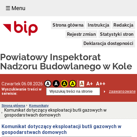
☰ Menu
Cyfrowa
Strona główna
Instrukcja
Redakcja
książka
obiektu
Rejestr zmian
Statystyki stron
budowlanego
(c-
Deklaracja dostępności
KOB)
Cyfrowa
Powiatowy Inspektorat
książka
obiektu
Nadzoru Budowlanego w Kole
budowlanego
(c-
KOB)
A
A+
A++
A
A
A
A
Czwartek 06.08.2026
Elektroniczny
Wyszukiwanie treści w
dziennik
zaawansowane
serwisie:
budowy
(EDB)
Strona główna
Komunikaty
Elektroniczny
Komunikat dotyczący eksploatacji butli gazowych w
dziennik
gospodarstwach domowych
budowy
(EDB)
Komunikat dotyczący eksploatacji butli gazowych w
Centralny
gospodarstwach domowych
rejestr