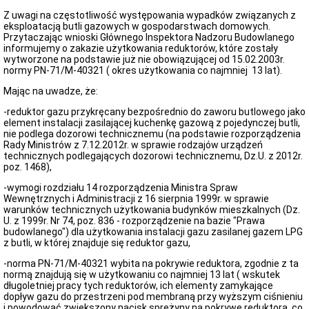
osób
posiadających
Z uwagi na częstotliwość występowania wypadków związanych z
uprawnienia
eksploatacją butli gazowych w gospodarstwach domowych.
budowlane
Przytaczając wnioski Głównego Inspektora Nadzoru Budowlanego
(e-
informujemy o zakazie użytkowania reduktorów, które zostały
CRUB)
wytworzone na podstawie już nie obowiązującej od 15.02.2003r.
normy PN-71/M-40321 ( okres użytkowania co najmniej 13 lat).
Centralny
rejestr
Mając na uwadze, że:
osób
posiadających
-reduktor gazu przykręcany bezpośrednio do zaworu butlowego jako
uprawnienia
element instalacji zasilającej kuchenkę gazową z pojedynczej butli,
budowlane
nie podlega dozorowi technicznemu (na podstawie rozporządzenia
(e-
Rady Ministrów z 7.12.2012r. w sprawie rodzajów urządzeń
CRUB)
technicznych podlegających dozorowi technicznemu, Dz.U. z 2012r.
Komunikaty
poz. 1468),
Komunikat
-wymogi rozdziału 14 rozporządzenia Ministra Spraw
w
Wewnętrznych i Administracji z 16 sierpnia 1999r. w sprawie
sprawie
warunków technicznych użytkowania budynków mieszkalnych (Dz.
Informacji
U. z 1999r. Nr 74, poz. 836 - rozporządzenie na bazie "Prawa
osoby
budowlanego") dla użytkowania instalacji gazu zasilanej gazem LPG
posiadającej
z butli, w której znajduje się reduktor gazu,
odpowiednie
uprawnienia
-norma PN-71/M-40321 wybita na pokrywie reduktora, zgodnie z ta
zawodowe
normą znajdują się w użytkowaniu co najmniej 13 lat ( wskutek
w
długoletniej pracy tych reduktorów, ich elementy zamykające
dziedzinie
dopływ gazu do przestrzeni pod membraną przy wyższym ciśnieniu
geodezji
i powodować zwiększony nacisk sprężyny na pokrywę reduktora, co