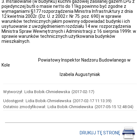
właścicieli
3. Instalowanie (w budynku) kuchni gazowej zasilanej gazem LPG z
i
pojedynczej butli o masie netto do 11kg powinno być zgodne z
zarządców
wymaganiami §177 rozporządzenia Ministra Infrastruktury z dnia
obiektów
12 kwietnia 2002r. (Dz. U. z 2002 r. Nr 75. poz. 690) w sprawie
budowlanych
warunków technicznych jakim powinny odpowiadać budynki i ich
w
usytuowanie z uwzględnieniem rozdziału 14 ww. rozporządzenia
związku
Ministra Spraw Wewnętrznych i Administracji z 16 sierpnia 1999r. w
z
sprawie warunków technicznych użytkowania budynków
potencjalnym
mieszkalnych.
zagrożeniem
związanycm
z
Powiatowy Inspektor Nadzoru Budowlanego w
zalegającym
Kole
na
dachach
Izabela Augustyniak
śniegiem
oraz
potencjalnym
zagrożeniem
Wytworzył:
Lidia Bobik-Chmielewska
(2017-02-17)
zatruciem
tlenkiem
Udostępnił:
Lidia Bobik-Chmielewska
(2017-02-17 11:13:39)
węgla
Ostatnio zmodyfikował:
Lidia Bobik-Chmielewska
(2017-05-15 12:48:04)
Centralna
Ewidencja
Emisyjności
Budynków
-
DRUKUJ TĘ STRONĘ
informator