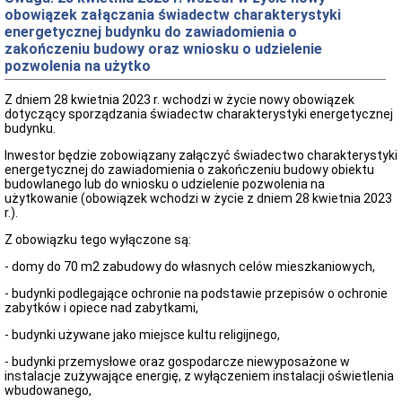
osób
obowiązek załączania świadectw charakterystyki
posiadających
energetycznej budynku do zawiadomienia o
uprawnienia
budowlane
zakończeniu budowy oraz wniosku o udzielenie
(e-
pozwolenia na użytko
CRUB)
Centralny
Z dniem 28 kwietnia 2023 r. wchodzi w życie nowy obowiązek
rejestr
dotyczący sporządzania świadectw charakterystyki energetycznej
osób
budynku.
posiadających
uprawnienia
Inwestor będzie zobowiązany załączyć świadectwo charakterystyki
budowlane
energetycznej do zawiadomienia o zakończeniu budowy obiektu
(e-
budowlanego lub do wniosku o udzielenie pozwolenia na
CRUB)
użytkowanie (obowiązek wchodzi w życie z dniem 28 kwietnia 2023
r.).
Komunikaty
Komunikat
Z obowiązku tego wyłączone są:
w
sprawie
- domy do 70 m2 zabudowy do własnych celów mieszkaniowych,
Informacji
- budynki podlegające ochronie na podstawie przepisów o ochronie
osoby
zabytków i opiece nad zabytkami,
posiadającej
odpowiednie
- budynki używane jako miejsce kultu religijnego,
uprawnienia
zawodowe
- budynki przemysłowe oraz gospodarcze niewyposażone w
w
instalacje zużywające energię, z wyłączeniem instalacji oświetlenia
dziedzinie
wbudowanego,
geodezji