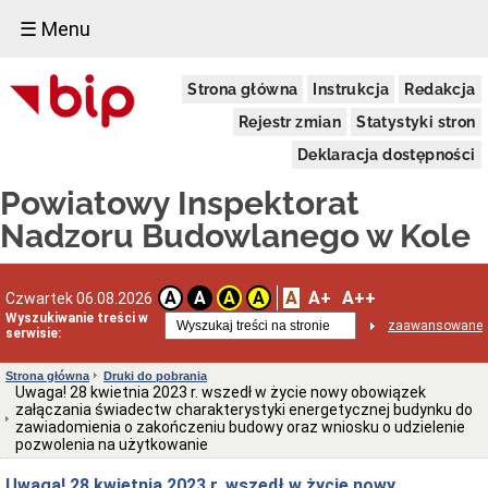
☰ Menu
Cyfrowa
Strona główna
Instrukcja
Redakcja
książka
obiektu
Rejestr zmian
Statystyki stron
budowlanego
(c-
Deklaracja dostępności
KOB)
Cyfrowa
Powiatowy Inspektorat
książka
obiektu
Nadzoru Budowlanego w Kole
budowlanego
(c-
KOB)
A
A+
A++
A
A
A
A
Czwartek 06.08.2026
Elektroniczny
Wyszukiwanie treści w
dziennik
zaawansowane
serwisie:
budowy
(EDB)
Strona główna
Druki do pobrania
Elektroniczny
Uwaga! 28 kwietnia 2023 r. wszedł w życie nowy obowiązek
dziennik
załączania świadectw charakterystyki energetycznej budynku do
budowy
zawiadomienia o zakończeniu budowy oraz wniosku o udzielenie
(EDB)
pozwolenia na użytkowanie
Centralny
rejestr
Uwaga! 28 kwietnia 2023 r. wszedł w życie nowy