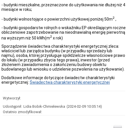
i
- budynki mieszkalne, przeznaczone do użytkowania nie dłużej niż 4
kartografii
miesiące w roku;
o
zgodności
2
- budynki wolnostojące o powierzchni użytkowej poniżej 50m
,
usytuowania
obiektu
- budynki gospodarstw rolnych o wskaźniku EP określającym roczne
budowlanego
obliczeniowe zapotrzebowanie na nieodnawialną energię pierwotną
z
2
na wyższym niż 50 kWh(m
x rok)
projektem
zagospodarowania
Sporządzenie świadectwa charakterystyki energetycznej zleca:
działki
właściciel lub zarządca budynku (w przypadku sprzedaży lub
Portal
najmu), osoba, której przysługuje spółdzielcze własnościowe prawo
e-
do lokalu (w przypadku zbycia tego prawa), inwestor (przed
Budownictwo
złożeniem zawiadomienia o zakończeniu budowy obiektu
budowlanego lub wniosku o udzielenie pozwolenia na użytkowanie).
Komunikat
dot.
Dodatkowe informacje dotyczące świadectw charakterystyki
CEEB
energetycznej:
Świadectwa charakterystyki energetycznej
i
wprowadzenia
e-
protokołów
Wytworzył:
przeglądu
Udostępnił:
Lidia Bobik-Chmielewska
(2024-02-09 10:05:14)
przewodów
kominowych
Ostatnio zmodyfikował:
Komunikat
do