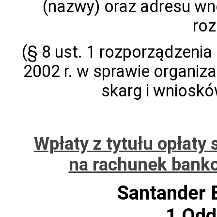
(nazwy) oraz adresu w
roz
(§ 8 ust. 1 rozporządzenia
2002 r. w sprawie organiza
skarg i wniosków
Wpłaty z tytułu opłaty
na rachunek banko
Santander 
1 Odd